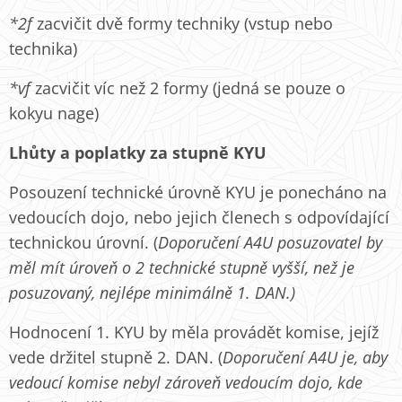
*2f
zacvičit dvě formy techniky (vstup nebo
technika)
*vf
zacvičit víc než 2 formy (jedná se pouze o
kokyu nage)
Lhůty a poplatky za stupně KYU
Posouzení technické úrovně KYU je ponecháno na
vedoucích dojo, nebo jejich členech s odpovídající
technickou úrovní. (
Doporučení A4U posuzovatel by
měl mít úroveň o 2 technické stupně vyšší, než je
posuzovaný, nejlépe minimálně 1. DAN.)
Hodnocení 1. KYU by měla provádět komise, jejíž
vede držitel stupně 2. DAN. (
Doporučení A4U je, aby
vedoucí komise nebyl zároveň vedoucím dojo, kde