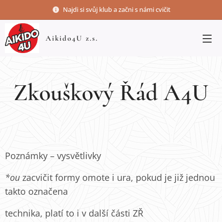
Najdi si svůj klub a začni s námi cvičit
Aikido4U z.s.
Zkouškový Řád A4U
Poznámky – vysvětlivky
*ou
zacvičit formy omote i ura, pokud je již jednou
takto označena
technika, platí to i v další části ZŘ